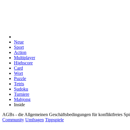
Neue
Sport
Action
Multiplayer
Highscore
Card
Wort
Puzzle
Tetris
Sudoku
Turniere
Mahjong
Inside
AGBs - die Allgemeinen Geschäftsbedingungen für konfliktfreies Spie
Community
Umfragen
Tippspiele