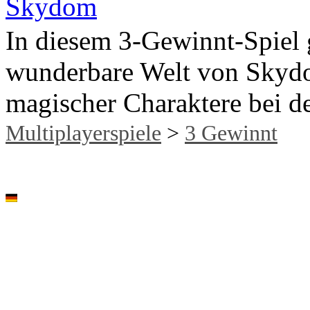
Skydom
In diesem 3-Gewinnt-Spiel gi
wunderbare Welt von Skydo
magischer Charaktere bei de
Multiplayerspiele
>
3 Gewinnt