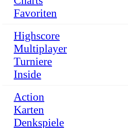
Charts
Favoriten
Highscore
Multiplayer
Turniere
Inside
Action
Karten
Denkspiele