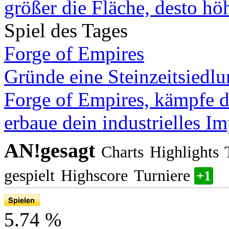
größer die Fläche, desto hö
Spiel des Tages
Forge of Empires
Gründe eine Steinzeitsiedlu
Forge of Empires, kämpfe d
erbaue dein industrielles I
AN!gesagt
Charts
Highlights
gespielt
Highscore
Turniere
+1
5.74 %