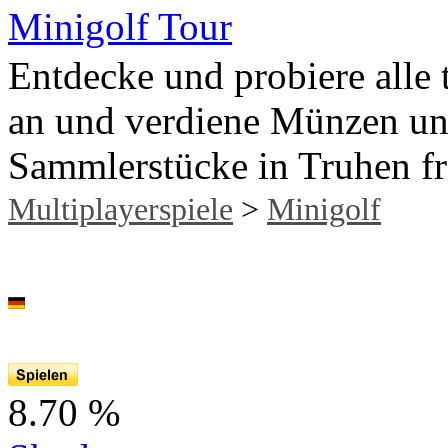
Minigolf Tour
Entdecke und probiere alle 
an und verdiene Münzen und
Sammlerstücke in Truhen fre
Multiplayerspiele
>
Minigolf
8.70 %