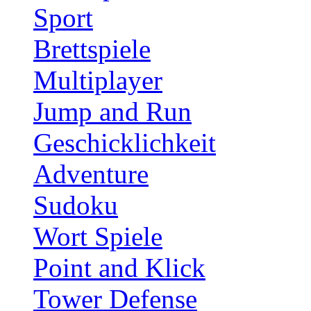
Sport
Brettspiele
Multiplayer
Jump and Run
Geschicklichkeit
Adventure
Sudoku
Wort Spiele
Point and Klick
Tower Defense