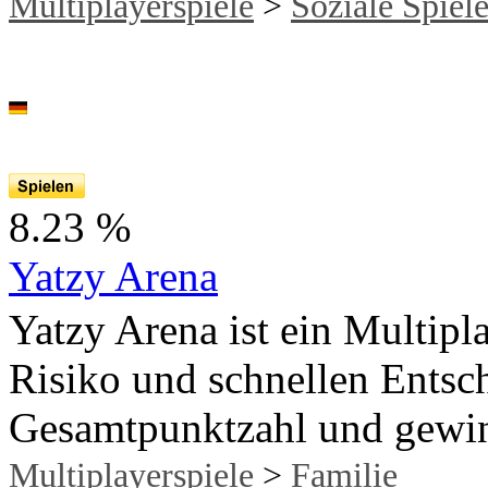
Multiplayerspiele
>
Soziale Spiel
8.23 %
Yatzy Arena
Yatzy Arena ist ein Multipl
Risiko und schnellen Entsch
Gesamtpunktzahl und gewin
Multiplayerspiele
>
Familie