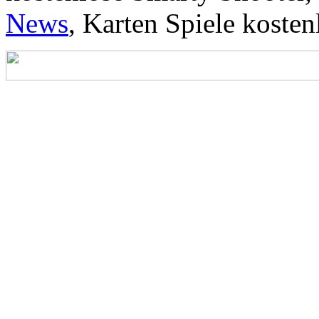
News
, Karten Spiele kost