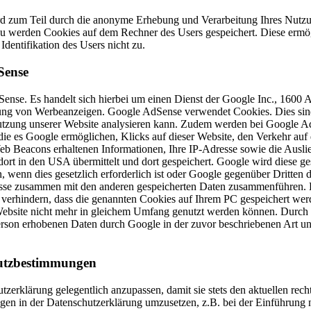
d zum Teil durch die anonyme Erhebung und Verarbeitung Ihres Nutzun
ierzu werden Cookies auf dem Rechner des Users gespeichert. Diese erm
Identifikation des Users nicht zu.
Sense
nse. Es handelt sich hierbei um einen Dienst der Google Inc., 1600
ng von Werbeanzeigen. Google AdSense verwendet Cookies. Dies sind
tzung unserer Website analysieren kann. Zudem werden bei Google A
 die es Google ermöglichen, Klicks auf dieser Website, den Verkehr auf
eb Beacons erhaltenen Informationen, Ihre IP-Adresse sowie die Aus
dort in den USA übermittelt und dort gespeichert. Google wird diese 
 wenn dies gesetzlich erforderlich ist oder Google gegenüber Dritten d
esse zusammen mit den anderen gespeicherten Daten zusammenführen. 
 verhindern, dass die genannten Cookies auf Ihrem PC gespeichert wer
r Website nicht mehr in gleichem Umfang genutzt werden können. Durch 
 Person erhobenen Daten durch Google in der zuvor beschriebenen Art 
utzbestimmungen
tzerklärung gelegentlich anzupassen, damit sie stets den aktuellen rec
en in der Datenschutzerklärung umzusetzen, z.B. bei der Einführung n