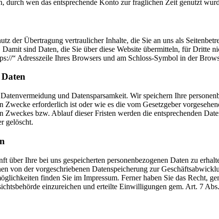
 durch wen das entsprechende Konto zur fraglichen Zeit genutzt wurd
z der Übertragung vertraulicher Inhalte, die Sie an uns als Seitenbetr
amit sind Daten, die Sie über diese Website übermitteln, für Dritte nic
tps://“ Adresszeile Ihres Browsers und am Schloss-Symbol in der Brows
 Daten
r Datenvermeidung und Datensparsamkeit. Wir speichern Ihre personen
en Zwecke erforderlich ist oder wie es die vom Gesetzgeber vorgesehenen
gen Zweckes bzw. Ablauf dieser Fristen werden die entsprechenden Dat
r gelöscht.
on
nft über Ihre bei uns gespeicherten personenbezogenen Daten zu erhal
hen von der vorgeschriebenen Datenspeicherung zur Geschäftsabwickl
glichkeiten finden Sie im Impressum. Ferner haben Sie das Recht, g
ichtsbehörde einzureichen und erteilte Einwilligungen gem. Art. 7 A