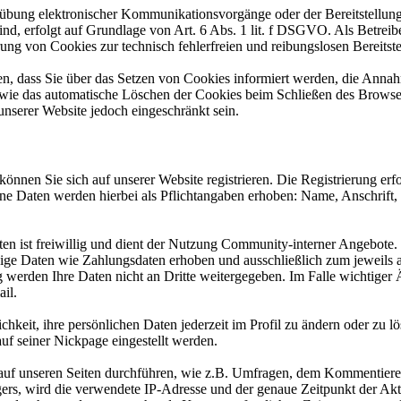
übung elektronischer Kommunikationsvorgänge oder der Bereitstellung
nd, erfolgt auf Grundlage von Art. 6 Abs. 1 lit. f DSGVO. Als Betreib
rung von Cookies zur technisch fehlerfreien und reibungslosen Bereitste
en, dass Sie über das Setzen von Cookies informiert werden, die Anna
owie das automatische Löschen der Cookies beim Schließen des Browser
unserer Website jedoch eingeschränkt sein.
nnen Sie sich auf unserer Website registrieren. Die Registrierung erfo
e Daten werden hierbei als Pflichtangaben erhoben: Name, Anschrift,
ten ist freiwillig und dient der Nutzung Community-interner Angebote
dige Daten wie Zahlungsdaten erhoben und ausschließlich zum jeweil
werden Ihre Daten nicht an Dritte weitergegeben. Im Falle wichtiger
il.
keit, ihre persönlichen Daten jederzeit im Profil zu ändern oder zu l
 auf seiner Nickpage eingestellt werden.
 auf unseren Seiten durchführen, wie z.B. Umfragen, dem Kommentiere
rs, wird die verwendete IP-Adresse und der genaue Zeitpunkt der Akti