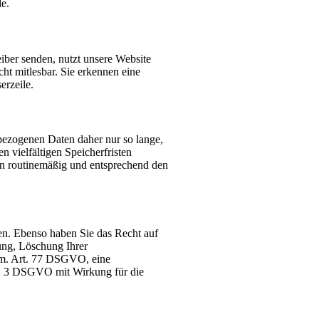
e.
eiber senden, nutzt unsere Website
ht mitlesbar. Sie erkennen eine
erzeile.
bezogenen Daten daher nur so lange,
 vielfältigen Speicherfristen
en routinemäßig und entsprechend den
ten. Ebenso haben Sie das Recht auf
ung, Löschung Ihrer
em. Art. 77 DSGVO, eine
bs. 3 DSGVO mit Wirkung für die