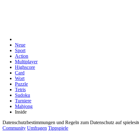
Neue
Sport
Action
Multiplayer
Highscore
Card
Wort
Puzzle
Tetris
Sudoku
Turniere
Mahjong
Inside
Datenschutzbestimmungen und Regeln zum Datenschutz auf spielesi
Community
Umfragen
Tippspiele