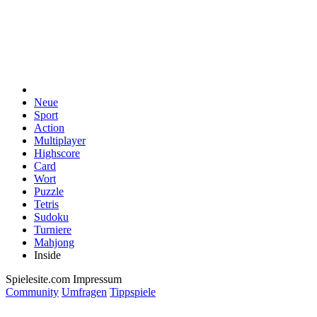
Neue
Sport
Action
Multiplayer
Highscore
Card
Wort
Puzzle
Tetris
Sudoku
Turniere
Mahjong
Inside
Spielesite.com Impressum
Community
Umfragen
Tippspiele