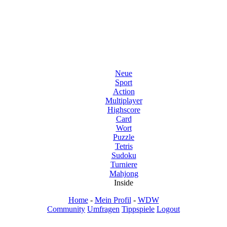
Neue
Sport
Action
Multiplayer
Highscore
Card
Wort
Puzzle
Tetris
Sudoku
Turniere
Mahjong
Inside
Home
-
Mein Profil
-
WDW
Community
Umfragen
Tippspiele
Logout