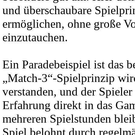
und überschaubare Spielprin
ermöglichen, ohne große Vo
einzutauchen.
Ein Paradebeispiel ist das 
„Match-3“-Spielprinzip wi
verstanden, und der Spieler
Erfahrung direkt in das Ga
mehreren Spielstunden blei
Spiel belohnt durch regelm