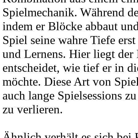
Spielmechanik. Während der
indem er Blöcke abbaut und 
Spiel seine wahre Tiefe ers
und Lernens. Hier liegt der 
entscheidet, wie tief er in
möchte. Diese Art von Spiel
auch lange Spielsessions z
zu verlieren.
Ähnlich verhält es sich be