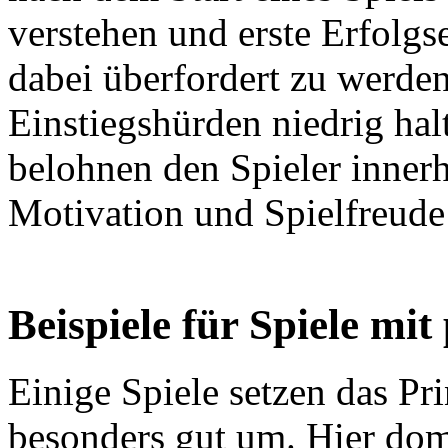
verstehen und erste Erfolgs
dabei überfordert zu werden.
Einstiegshürden niedrig hal
belohnen den Spieler inner
Motivation und Spielfreude 
Beispiele für Spiele mi
Einige Spiele setzen das Pri
besonders gut um. Hier dom