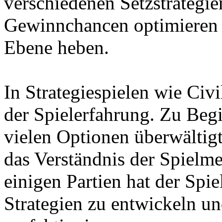
verschiedenen Setzstrategie
Gewinnchancen optimieren u
Ebene heben.
In Strategiespielen wie Civil
der Spielerfahrung. Zu Beg
vielen Optionen überwältigt
das Verständnis der Spielm
einigen Partien hat der Spie
Strategien zu entwickeln und