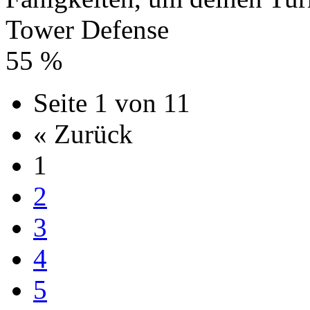
Tower Defense
55 %
Seite 1 von 11
« Zurück
1
2
3
4
5