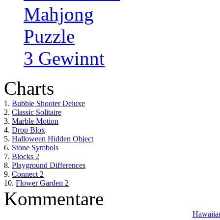
Mahjong
Puzzle
3 Gewinnt
Charts
1.
Bubble Shooter Deluxe
2.
Classic Solitaire
3.
Marble Motion
4.
Drop Blox
5.
Halloween Hidden Object
6.
Stone Symbols
7.
Blocks 2
8.
Playground Differences
9.
Connect 2
10.
Flower Garden 2
Kommentare
Hawaiian