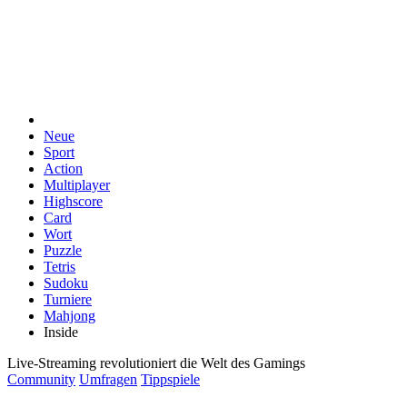
Neue
Sport
Action
Multiplayer
Highscore
Card
Wort
Puzzle
Tetris
Sudoku
Turniere
Mahjong
Inside
Live-Streaming revolutioniert die Welt des Gamings
Community
Umfragen
Tippspiele