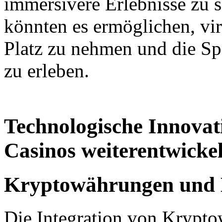
immersivere Erlebnisse zu 
könnten es ermöglichen, vir
Platz zu nehmen und die Sp
zu erleben.
Technologische Innovat
Casinos weiterentwicke
Kryptowährungen und 
Die Integration von Krypt