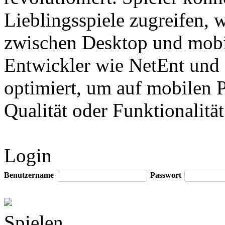
Lieblingsspiele zugreifen,
zwischen Desktop und mobi
Entwickler wie NetEnt und
optimiert, um auf mobilen P
Qualität oder Funktionalität
Login
Benutzername
Passwort
Spielen