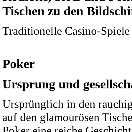
Tischen zu den Bildsch
Traditionelle Casino-Spiel
Poker
Ursprung und gesellscha
Ursprünglich in den rauch
auf den glamourösen Tische
Poker eine reiche Geschicht