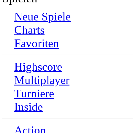
Neue Spiele
Charts
Favoriten
Highscore
Multiplayer
Turniere
Inside
Action