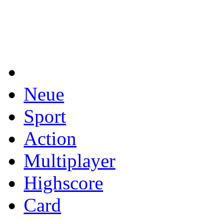
Neue
Sport
Action
Multiplayer
Highscore
Card