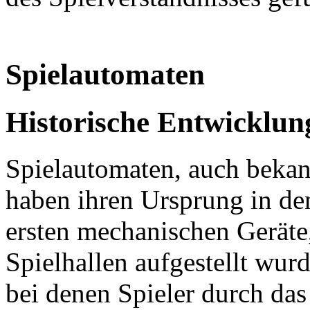
Spielautomaten
Historische Entwicklun
Spielautomaten, auch bekan
haben ihren Ursprung in de
ersten mechanischen Geräte,
Spielhallen aufgestellt wur
bei denen Spieler durch das