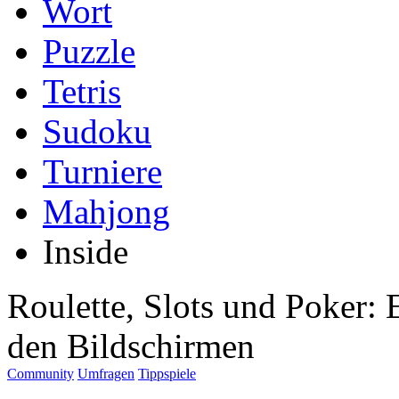
Wort
Puzzle
Tetris
Sudoku
Turniere
Mahjong
Inside
Roulette, Slots und Poker: 
den Bildschirmen
Community
Umfragen
Tippspiele