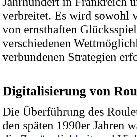
Jahrhundert in Frankreich u
verbreitet. Es wird sowohl 
von ernsthaften Glücksspiele
verschiedenen Wettmöglichk
verbundenen Strategien erf
Digitalisierung von Rou
Die Überführung des Roulette
den späten 1990er Jahren wa