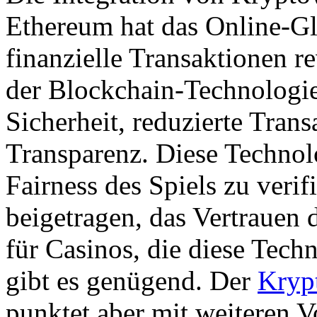
Ethereum hat das Online-Gl
finanzielle Transaktionen r
der Blockchain-Technologie 
Sicherheit, reduzierte Tran
Transparenz. Diese Technol
Fairness des Spiels zu veri
beigetragen, das Vertrauen d
für Casinos, die diese Techn
gibt es genügend. Der
Krypt
punktet aber mit weiteren V