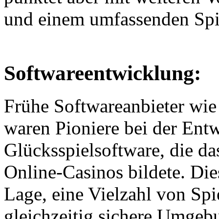
und einem umfassenden Spi
Softwareentwicklung:
Frühe Softwareanbieter wi
waren Pioniere bei der Entw
Glücksspielsoftware, die da
Online-Casinos bildete. Die
Lage, eine Vielzahl von Spi
gleichzeitig sichere Umgebu