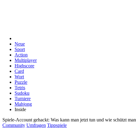
Neue
Sport
Action
Multiplayer
Highscore
Card
Wort
Puzzle
Tetris
Sudoku
Turniere
Mahjong
Inside
Spiele-Account gehackt: Was kann man jetzt tun und wie schützt man
Community
Umfragen
Tippspiele