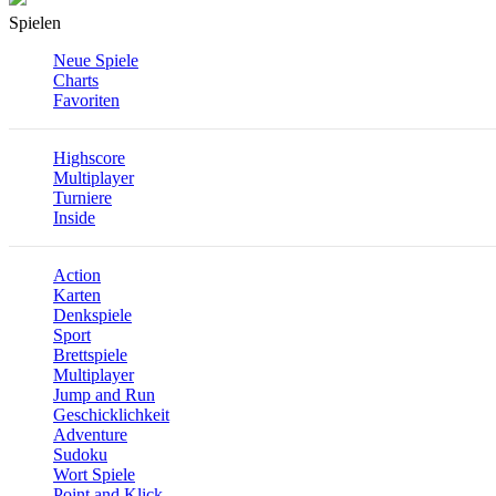
Spielen
Neue Spiele
Charts
Favoriten
Highscore
Multiplayer
Turniere
Inside
Action
Karten
Denkspiele
Sport
Brettspiele
Multiplayer
Jump and Run
Geschicklichkeit
Adventure
Sudoku
Wort Spiele
Point and Klick