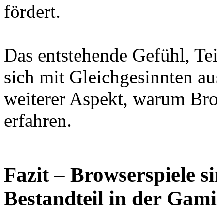
fördert.
Das entstehende Gefühl, Te
sich mit Gleichgesinnten au
weiterer Aspekt, warum Bro
erfahren.
Fazit – Browserspiele si
Bestandteil in der Gam