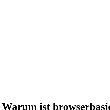
Warum ist browserbasie