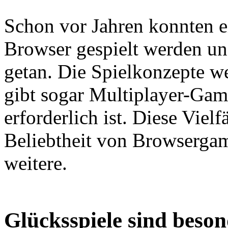
Schon vor Jahren konnten e
Browser gespielt werden und
getan. Die Spielkonzepte 
gibt sogar Multiplayer-Game
erforderlich ist. Diese Vielf
Beliebtheit von Browsergam
weitere.
Glücksspiele sind beso