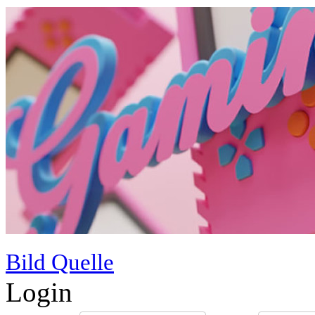
Bild Quelle
Login