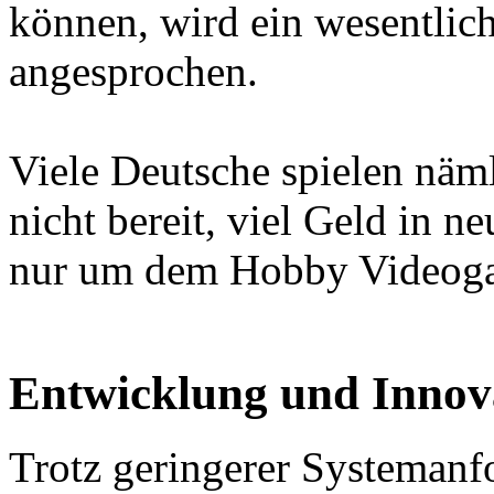
können, wird ein wesentlic
angesprochen.
Viele Deutsche spielen näml
nicht bereit, viel Geld in n
nur um dem Hobby Videog
Entwicklung und Innov
Trotz geringerer Systemanf