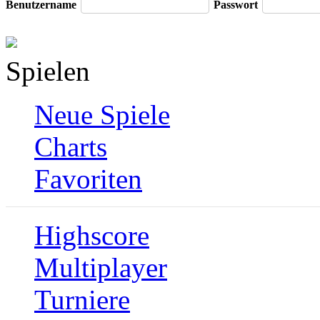
Benutzername
Passwort
Spielen
Neue Spiele
Charts
Favoriten
Highscore
Multiplayer
Turniere