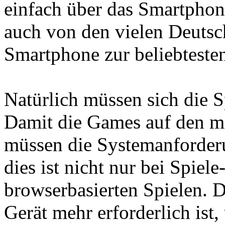
einfach über das Smartphon
auch von den vielen Deutsch
Smartphone zur beliebteste
Natürlich müssen sich die S
Damit die Games auf den me
müssen die Systemanforder
dies ist nicht nur bei Spiel
browserbasierten Spielen. 
Gerät mehr erforderlich is