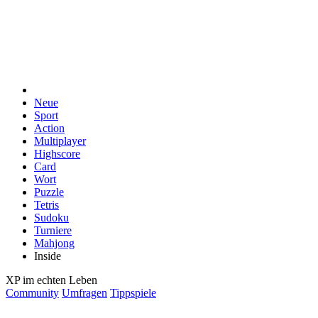
Neue
Sport
Action
Multiplayer
Highscore
Card
Wort
Puzzle
Tetris
Sudoku
Turniere
Mahjong
Inside
XP im echten Leben
Community
Umfragen
Tippspiele