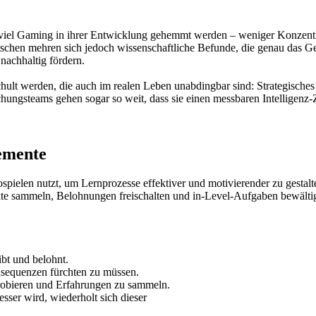
 viel Gaming in ihrer Entwicklung gehemmt werden – weniger Konzent
wischen mehren sich jedoch wissenschaftliche Befunde, die genau das G
achhaltig fördern.
ult werden, die auch im realen Leben unabdingbar sind: Strategische
hungsteams gehen sogar so weit, dass sie einen messbaren Intelligenz-
lemente
spielen nutzt, um Lernprozesse effektiver und motivierender zu gestal
te sammeln, Belohnungen freischalten und in-Level-Aufgaben bewältig
ibt und belohnt.
onsequenzen fürchten zu müssen.
obieren und Erfahrungen zu sammeln.
ser wird, wiederholt sich dieser