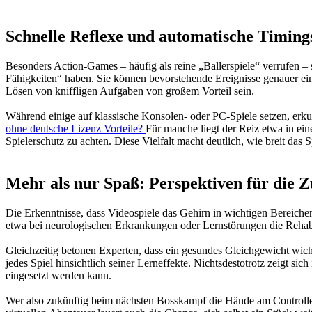
Schnelle Reflexe und automatische Timing
Besonders Action-Games – häufig als reine „Ballerspiele“ verrufen –
Fähigkeiten“ haben. Sie können bevorstehende Ereignisse genauer ei
Lösen von kniffligen Aufgaben von großem Vorteil sein.
Während einige auf klassische Konsolen- oder PC-Spiele setzen, erkun
ohne deutsche Lizenz Vorteile?
Für manche liegt der Reiz etwa in ein
Spielerschutz zu achten. Diese Vielfalt macht deutlich, wie breit da
Mehr als nur Spaß: Perspektiven für die 
Die Erkenntnisse, dass Videospiele das Gehirn in wichtigen Bereichen 
etwa bei neurologischen Erkrankungen oder Lernstörungen die Rehabil
Gleichzeitig betonen Experten, dass ein gesundes Gleichgewicht wicht
jedes Spiel hinsichtlich seiner Lerneffekte. Nichtsdestotrotz zeigt sic
eingesetzt werden kann.
Wer also zukünftig beim nächsten Bosskampf die Hände am Controller