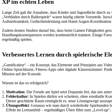
XP im echten Leben
Lange Zeit galt die Annahme, dass Kinder und Jugendliche durch zu
„Verblöden durch Ballerspiele“ waren häufig zitierte Vorurteile. Inz
Aufmerksamkeit, Gedächtnisleistung und Hand-Augen-Koordination n
Zudem deuten Studien darauf hin, dass beim Gamen Fähigkeiten gesch
Handlungskonsequenzen werden kontinuierlich trainiert. Einige Forsc
regelmäßig spielen.
Verbessertes Lernen durch spielerische E
„Gamification“ – ein Konzept, das Elemente und Prinzipien aus Video
Online-Sprachkurse, Fitness-Apps oder digitale Klassenzimmer: Punk
Mission auf der Konsole.
Warum ist das so erfolgreich?
1.
Motivation
: Die Freude am Spiel setzt Dopamin frei, das uns antre
2.
Fehlerkultur
: In Spielen dürfen wir scheitern, ohne ernsthafte K
Dieser geschützte Raum ermöglicht es, neue Lösungswege auszupr
3.
Übungseffekt
: Genauso wie man durch wiederholte Spielrunden bes
Effekt im Lernumfeld – regelmäßiges Üben führt zum „Level-up“.