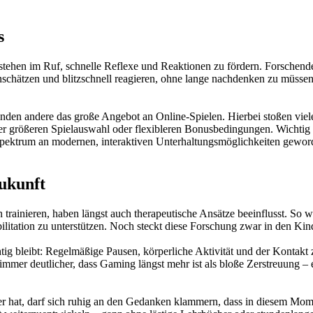
s
 stehen im Ruf, schnelle Reflexe und Reaktionen zu fördern. Forschende
nschätzen und blitzschnell reagieren, ohne lange nachdenken zu müssen
den andere das große Angebot an Online-Spielen. Hierbei stoßen viele 
er größeren Spielauswahl oder flexibleren Bonusbedingungen. Wichtig bl
s Spektrum an modernen, interaktiven Unterhaltungsmöglichkeiten geword
Zukunft
trainieren, haben längst auch therapeutische Ansätze beeinflusst. So w
itation zu unterstützen. Noch steckt diese Forschung zwar in den Kind
ig bleibt: Regelmäßige Pausen, körperliche Aktivität und der Kontakt z
h immer deutlicher, dass Gaming längst mehr ist als bloße Zerstreuung – 
 hat, darf sich ruhig an den Gedanken klammern, dass in diesem Mome