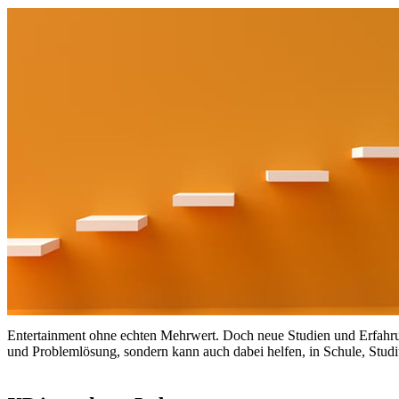
Entertainment ohne echten Mehrwert. Doch neue Studien und Erfahrun
und Problemlösung, sondern kann auch dabei helfen, in Schule, Studi