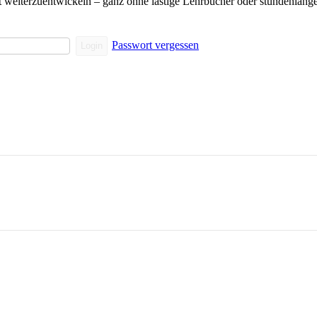
eit weiterzuentwickeln – ganz ohne lästige Lehrbücher oder stundenlang
Passwort vergessen
Login