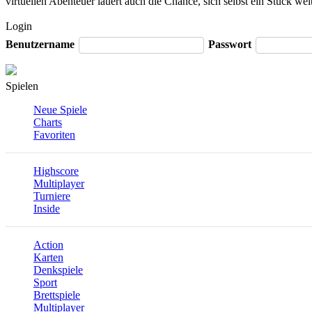
virtuellen Abenteuer lauert auch die Chance, sich selbst ein Stück w
Login
Benutzername
Passwort
Spielen
Neue Spiele
Charts
Favoriten
Highscore
Multiplayer
Turniere
Inside
Action
Karten
Denkspiele
Sport
Brettspiele
Multiplayer