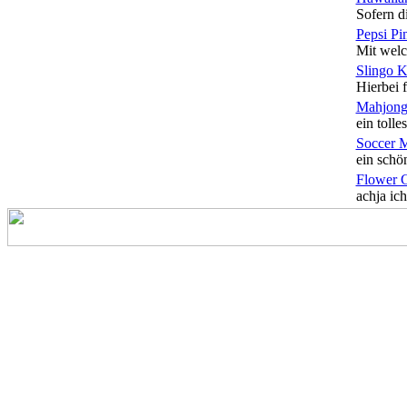
Sofern di
Pepsi Pi
Mit welc
Slingo 
Hierbei f
Mahjong
ein tolles
Soccer 
ein schön
Flower 
achja ich