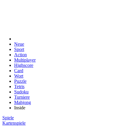
Neue
Sport
Action
Multiplayer
Highscore
Card
Wort
Puzzle
Tetris
Sudoku
Turniere
Mahjong
Inside
Spiele
Kartenspiele