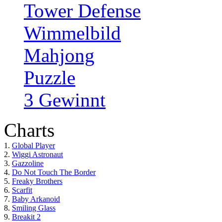
Tower Defense
Wimmelbild
Mahjong
Puzzle
3 Gewinnt
Charts
1.
Global Player
2.
Wiggi Astronaut
3.
Gazzoline
4.
Do Not Touch The Border
5.
Freaky Brothers
6.
Scarfit
7.
Baby Arkanoid
8.
Smiling Glass
9.
Breakit 2