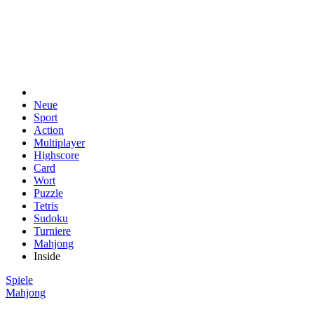
Neue
Sport
Action
Multiplayer
Highscore
Card
Wort
Puzzle
Tetris
Sudoku
Turniere
Mahjong
Inside
Spiele
Mahjong