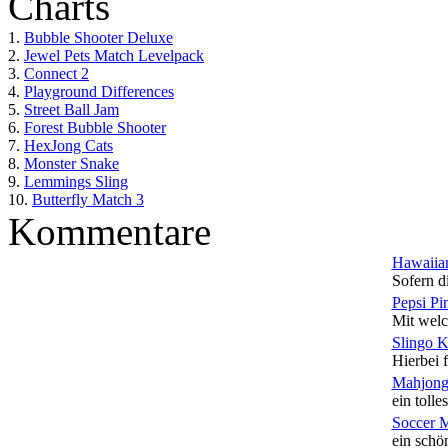
Charts
1.
Bubble Shooter Deluxe
2.
Jewel Pets Match Levelpack
3.
Connect 2
4.
Playground Differences
5.
Street Ball Jam
6.
Forest Bubble Shooter
7.
HexJong Cats
8.
Monster Snake
9.
Lemmings Sling
10.
Butterfly Match 3
Kommentare
Hawaiian
Sofern di
Pepsi Pi
Mit welc
Slingo 
Hierbei f
Mahjong
ein tolles
Soccer 
ein schön