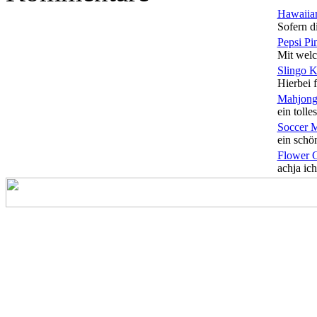
Hawaiian
Sofern di
Pepsi Pi
Mit welc
Slingo 
Hierbei f
Mahjong
ein tolles
Soccer 
ein schön
Flower 
achja ich