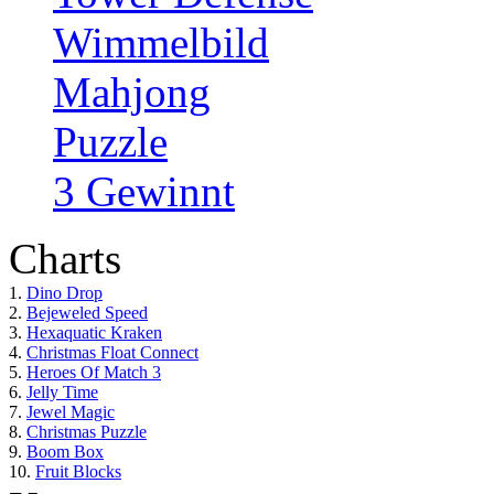
Wimmelbild
Mahjong
Puzzle
3 Gewinnt
Charts
1.
Dino Drop
2.
Bejeweled Speed
3.
Hexaquatic Kraken
4.
Christmas Float Connect
5.
Heroes Of Match 3
6.
Jelly Time
7.
Jewel Magic
8.
Christmas Puzzle
9.
Boom Box
10.
Fruit Blocks