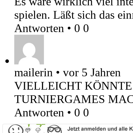
Es wäre wirklich viel int
spielen. Läßt sich das ein
Antworten
•
0
0
mailerin
•
vor 5 Jahren
VIELLEICHT KÖNNTE
TURNIERGAMES MAC
Antworten
•
0
0