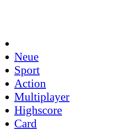
Neue
Sport
Action
Multiplayer
Highscore
Card