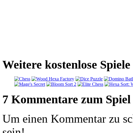
Weitere kostenlose Spiele
7 Kommentare zum Spiel
Um einen Kommentar zu sch
sein!