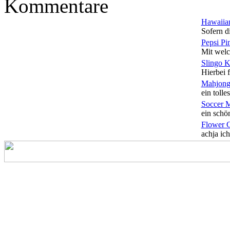
Kommentare
Hawaiian
Sofern di
Pepsi Pi
Mit welc
Slingo 
Hierbei f
Mahjong
ein tolles
Soccer 
ein schön
Flower 
achja ich