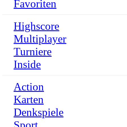
Favoriten
Highscore
Multiplayer
Turniere
Inside
Action
Karten
Denkspiele
Sport