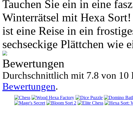
Tauchen Sie ein in eine fasz
Winterrätsel mit Hexa Sort! 
ist eine Reise in ein frostig
sechseckige Plättchen wie e
Bewertungen
Durchschnittlich mit
7.8 von
10 
Bewertungen
.