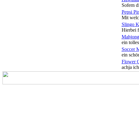
Sofern di
Pepsi Pi
Mit welc
Slingo 
Hierbei f
Mahjong
ein tolles
Soccer 
ein schön
Flower 
achja ich