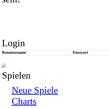
Login
Benutzername
Passwort
Spielen
Neue Spiele
Charts