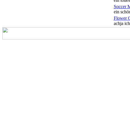
ein tolles
Soccer 
ein schön
Flower 
achja ich