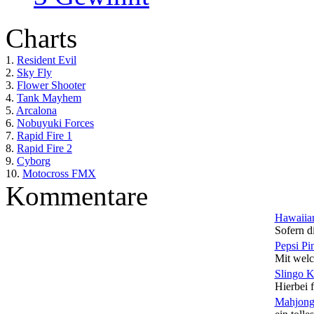
Charts
1.
Resident Evil
2.
Sky Fly
3.
Flower Shooter
4.
Tank Mayhem
5.
Arcalona
6.
Nobuyuki Forces
7.
Rapid Fire 1
8.
Rapid Fire 2
9.
Cyborg
10.
Motocross FMX
Kommentare
Hawaiian
Sofern di
Pepsi Pi
Mit welc
Slingo 
Hierbei f
Mahjong