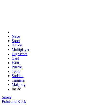
Neue
Sport
Action
Multiplayer
Highscore
Card
Wort
Puzzle
Tetris
Sudoku
Turniere
Mahjong
Inside
Spiele
Point and Klick