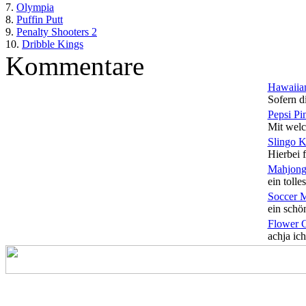
7.
Olympia
8.
Puffin Putt
9.
Penalty Shooters 2
10.
Dribble Kings
Kommentare
Hawaiian
Sofern di
Pepsi Pi
Mit welc
Slingo 
Hierbei f
Mahjong
ein tolles
Soccer 
ein schön
Flower 
achja ich