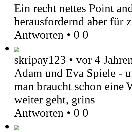
Ein recht nettes Point an
herausfordernd aber für 
Antworten
•
0
0
skripay123
•
vor 4 Jahre
Adam und Eva Spiele - und
man braucht schon eine W
weiter geht, grins
Antworten
•
0
0