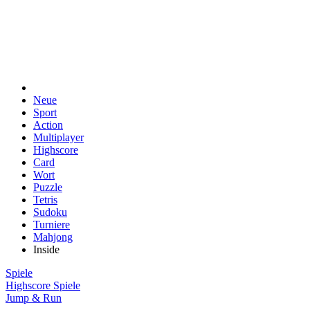
Neue
Sport
Action
Multiplayer
Highscore
Card
Wort
Puzzle
Tetris
Sudoku
Turniere
Mahjong
Inside
Spiele
Highscore Spiele
Jump & Run