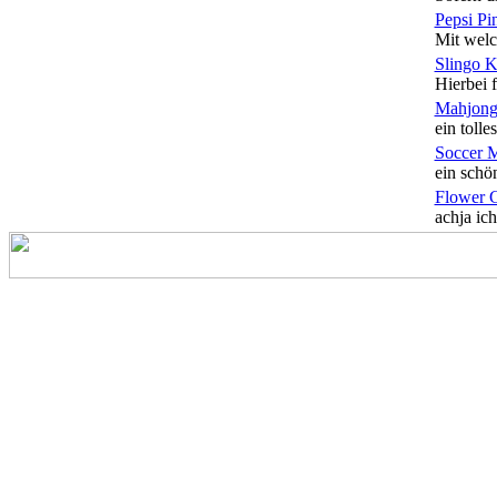
Pepsi Pi
Mit welc
Slingo 
Hierbei f
Mahjong
ein tolles
Soccer 
ein schön
Flower 
achja ich