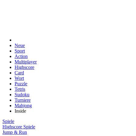
Neue
Sport
Action
Multiplayer
Highscore
Card
Wort
Puzzle
Tetris
Sudoku
Turniere
Mahjong
Inside
Spiele
Highscore Spiele
Jump & Run