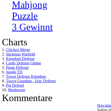
Mahjong
Puzzle
3 Gewinnt
Charts
1.
Chicken Merge
2.
Stickman Warfield
3.
Kingdom Defense
4.
Castle Defense Online
5.
Pirate Defense
6.
Jungle TD
7.
Tower Defense Kingdom
8.
Tower Guardian - Epic Defense
9.
Pig Defend
10.
Mushroom
Kommentare
Hawaiian
Sofern di