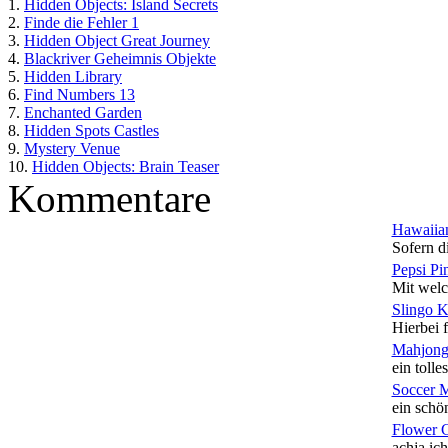
1.
Hidden Objects: Island Secrets
2.
Finde die Fehler 1
3.
Hidden Object Great Journey
4.
Blackriver Geheimnis Objekte
5.
Hidden Library
6.
Find Numbers 13
7.
Enchanted Garden
8.
Hidden Spots Castles
9.
Mystery Venue
10.
Hidden Objects: Brain Teaser
Kommentare
Hawaiian
Sofern di
Pepsi Pi
Mit welc
Slingo 
Hierbei f
Mahjong
ein tolles
Soccer 
ein schön
Flower 
achja ich