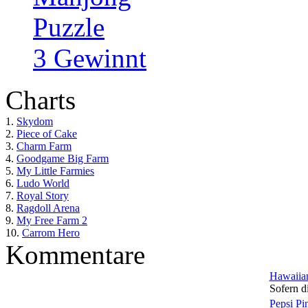
Puzzle
3 Gewinnt
Charts
1.
Skydom
2.
Piece of Cake
3.
Charm Farm
4.
Goodgame Big Farm
5.
My Little Farmies
6.
Ludo World
7.
Royal Story
8.
Ragdoll Arena
9.
My Free Farm 2
10.
Carrom Hero
Kommentare
Hawaiian
Sofern di
Pepsi Pi