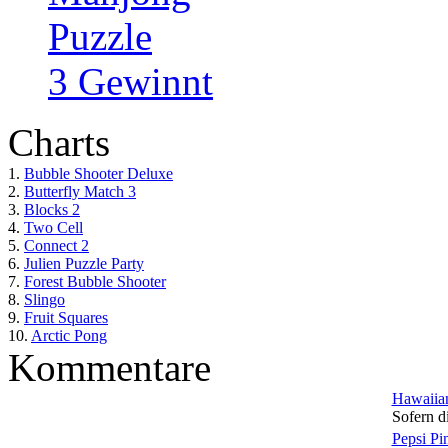
Puzzle
3 Gewinnt
Charts
1.
Bubble Shooter Deluxe
2.
Butterfly Match 3
3.
Blocks 2
4.
Two Cell
5.
Connect 2
6.
Julien Puzzle Party
7.
Forest Bubble Shooter
8.
Slingo
9.
Fruit Squares
10.
Arctic Pong
Kommentare
Hawaiian
Sofern di
Pepsi Pi