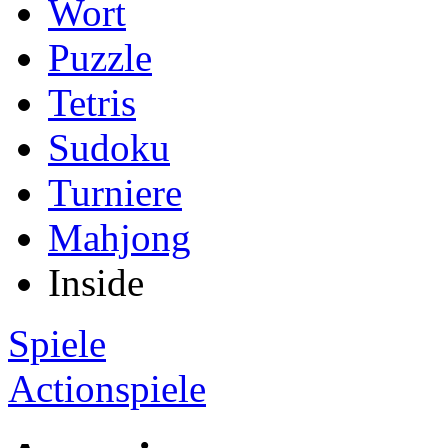
Wort
Puzzle
Tetris
Sudoku
Turniere
Mahjong
Inside
Spiele
Actionspiele