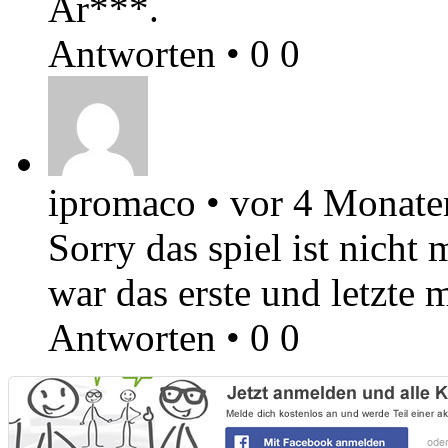
Ar***.
Antworten
•
0
0
ipromaco
•
vor 4 Monate
Sorry das spiel ist nicht m
war das erste und letzte m
Antworten
•
0
0