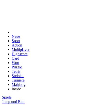
Neue
Sport
Action
Multiplayer
Highscore
Card
Wort
Puzzle
Tetris
Sudoku
Turniere
Mahjong
Inside
Spiele
Jump und Run