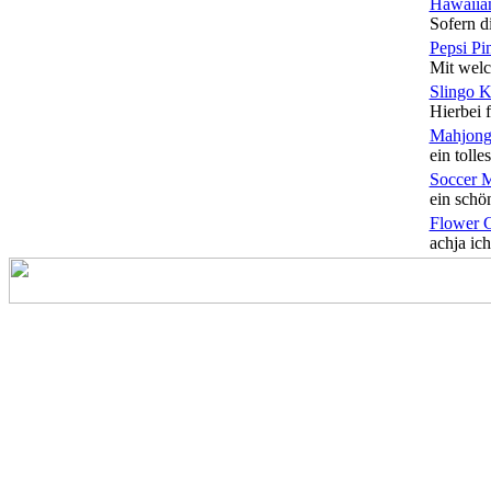
Hawaiian
Sofern di
Pepsi Pi
Mit welc
Slingo 
Hierbei f
Mahjong
ein tolles
Soccer 
ein schön
Flower 
achja ich