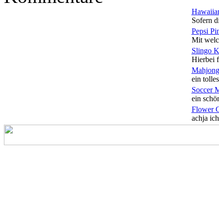
Hawaiian
Sofern di
Pepsi Pi
Mit welc
Slingo 
Hierbei f
Mahjong
ein tolles
Soccer 
ein schön
Flower 
achja ich