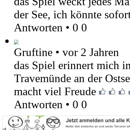
das Spiel weckt jedes M
der See, ich könnte sofo
Antworten
•
0
0
Gruftine
•
vor 2 Jahren
das Spiel erinnert mich 
Travemünde an der Ostsee
macht viel Freude
Antworten
•
0
0