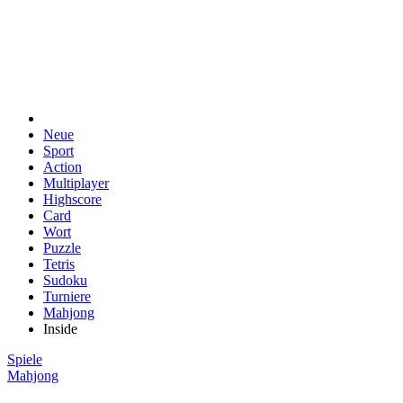
Neue
Sport
Action
Multiplayer
Highscore
Card
Wort
Puzzle
Tetris
Sudoku
Turniere
Mahjong
Inside
Spiele
Mahjong