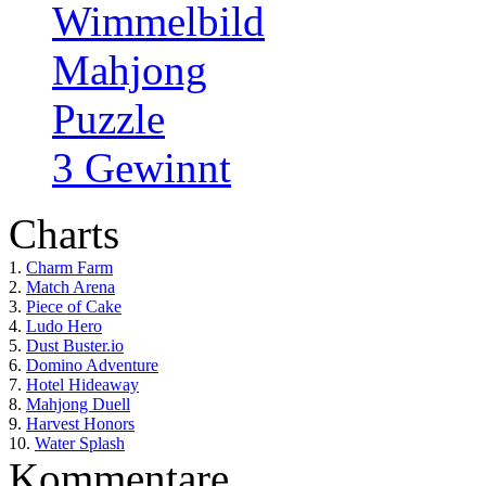
Wimmelbild
Mahjong
Puzzle
3 Gewinnt
Charts
1.
Charm Farm
2.
Match Arena
3.
Piece of Cake
4.
Ludo Hero
5.
Dust Buster.io
6.
Domino Adventure
7.
Hotel Hideaway
8.
Mahjong Duell
9.
Harvest Honors
10.
Water Splash
Kommentare