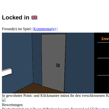
Locked in
Freund(e) im Spiel
|
Kommentar(e)
|
In gewohnter Point- und Klickmanier müsst ihr den verschlossenen R
Bewertungen
Durchschnittlich mit
4.76 von
10 Punkten bewertet. Basierend auf
137
Bewertun