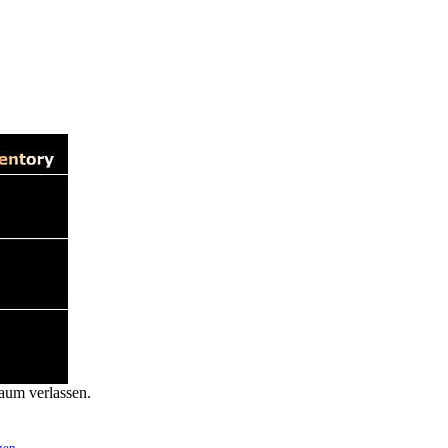
aum verlassen.
gen
.