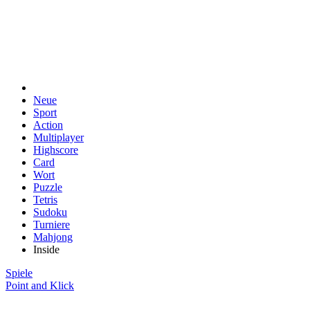
Neue
Sport
Action
Multiplayer
Highscore
Card
Wort
Puzzle
Tetris
Sudoku
Turniere
Mahjong
Inside
Spiele
Point and Klick