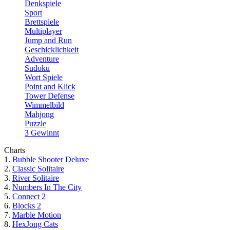
Denkspiele
Sport
Brettspiele
Multiplayer
Jump and Run
Geschicklichkeit
Adventure
Sudoku
Wort Spiele
Point and Klick
Tower Defense
Wimmelbild
Mahjong
Puzzle
3 Gewinnt
Charts
1.
Bubble Shooter Deluxe
2.
Classic Solitaire
3.
River Solitaire
4.
Numbers In The City
5.
Connect 2
6.
Blocks 2
7.
Marble Motion
8.
HexJong Cats