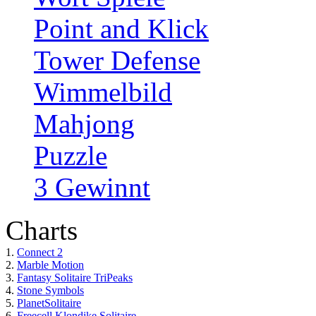
Point and Klick
Tower Defense
Wimmelbild
Mahjong
Puzzle
3 Gewinnt
Charts
1.
Connect 2
2.
Marble Motion
3.
Fantasy Solitaire TriPeaks
4.
Stone Symbols
5.
PlanetSolitaire
6.
Freecell Klondike Solitaire