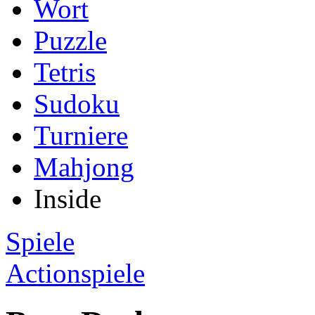
Wort
Puzzle
Tetris
Sudoku
Turniere
Mahjong
Inside
Spiele
Actionspiele