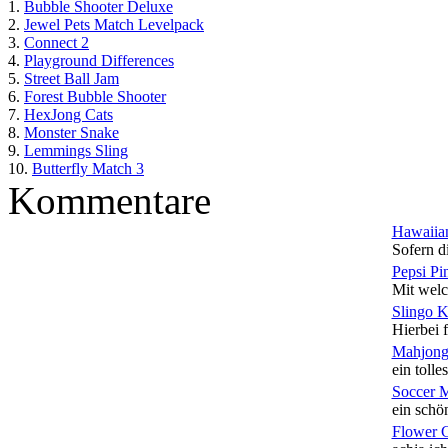
1.
Bubble Shooter Deluxe
2.
Jewel Pets Match Levelpack
3.
Connect 2
4.
Playground Differences
5.
Street Ball Jam
6.
Forest Bubble Shooter
7.
HexJong Cats
8.
Monster Snake
9.
Lemmings Sling
10.
Butterfly Match 3
Kommentare
Hawaiian
Sofern di
Pepsi Pi
Mit welc
Slingo 
Hierbei f
Mahjong
ein tolles
Soccer 
ein schön
Flower 