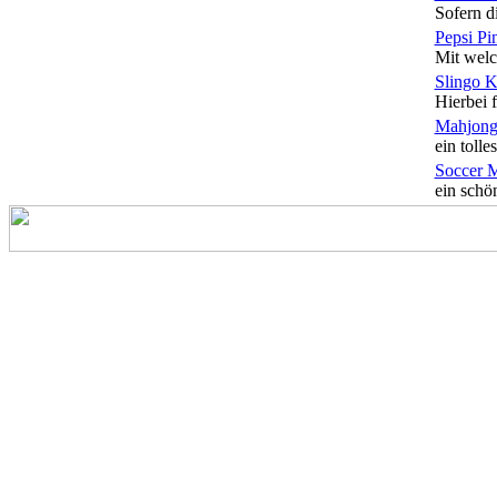
Sofern di
Pepsi Pi
Mit welc
Slingo 
Hierbei f
Mahjong
ein tolles
Soccer 
ein schön