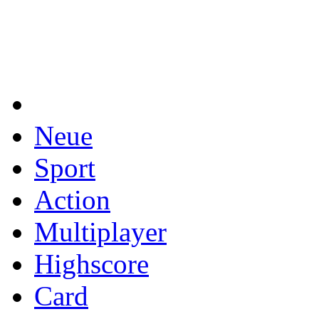
Neue
Sport
Action
Multiplayer
Highscore
Card