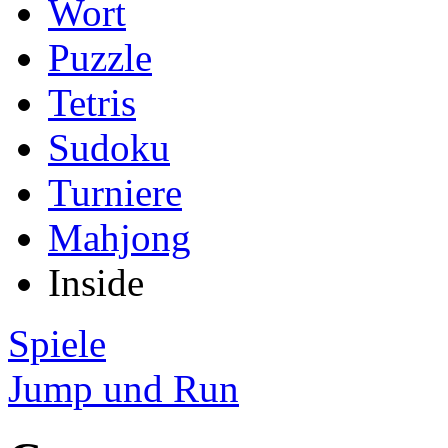
Wort
Puzzle
Tetris
Sudoku
Turniere
Mahjong
Inside
Spiele
Jump und Run