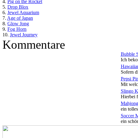
4.
Pig on the Rocket
5.
Drop Blox
6.
Jewel Aquarium
7.
Age of Japan
8.
Glow Jong
9.
Fog Horn
10.
Jewel Journey
Kommentare
Bubble 
Ich beko
Hawaiian
Sofern di
Pepsi Pi
Mit welc
Slingo 
Hierbei f
Mahjong
ein tolles
Soccer 
ein schön