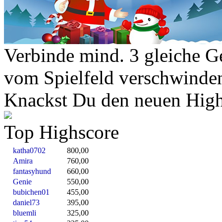
Verbinde mind. 3 gleiche Ge
vom Spielfeld verschwinde
Knackst Du den neuen High
Top Highscore
katha0702
800,00
Amira
760,00
fantasyhund
660,00
Genie
550,00
bubichen01
455,00
daniel73
395,00
bluemli
325,00