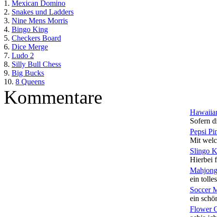
1.
Mexican Domino
2.
Snakes und Ladders
3.
Nine Mens Morris
4.
Bingo King
5.
Checkers Board
6.
Dice Merge
7.
Ludo 2
8.
Silly Bull Chess
9.
Big Bucks
10.
8 Queens
Kommentare
Hawaiian
Sofern di
Pepsi Pi
Mit welc
Slingo 
Hierbei f
Mahjong
ein tolles
Soccer 
ein schön
Flower 