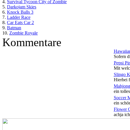
4.
Survival Tycoon City of Zombie
5.
Darkojam Skies
6.
Knock Balls 3
7.
Ladder Race
8.
Car Eats Car 2
9.
Batman
10.
Zombie Royale
Kommentare
Hawaiian
Sofern di
Pepsi Pi
Mit welc
Slingo 
Hierbei f
Mahjong
ein tolles
Soccer 
ein schön
Flower 
achja ich