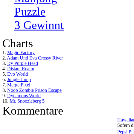
Puzzle
3 Gewinnt
Charts
1.
Magic Factory
2.
Adam Und Eva Crossy River
3.
Icy Purple Head
4.
Distant Realm
5.
Evo World
6.
Jungle Jump
7.
Merge Pixel
8.
Noob Zombie Prison Escape
9.
Dynamons World
10.
Mr. Snoozleberg 5
Kommentare
Hawaiian
Sofern di
Pepsi Pi