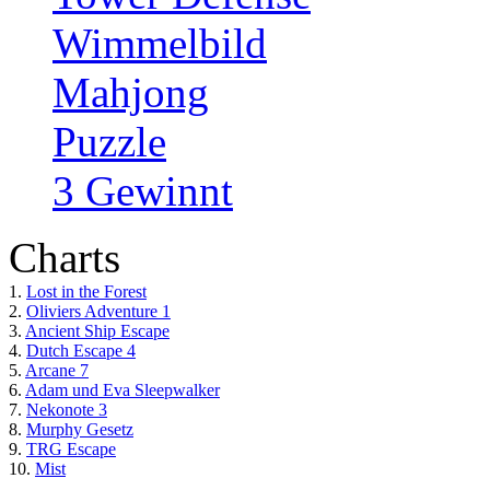
Wimmelbild
Mahjong
Puzzle
3 Gewinnt
Charts
1.
Lost in the Forest
2.
Oliviers Adventure 1
3.
Ancient Ship Escape
4.
Dutch Escape 4
5.
Arcane 7
6.
Adam und Eva Sleepwalker
7.
Nekonote 3
8.
Murphy Gesetz
9.
TRG Escape
10.
Mist