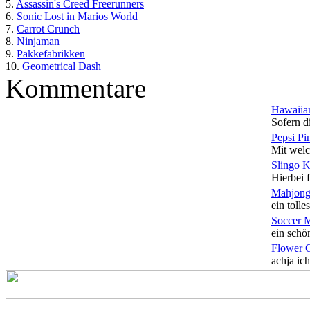
5.
Assassin's Creed Freerunners
6.
Sonic Lost in Marios World
7.
Carrot Crunch
8.
Ninjaman
9.
Pakkefabrikken
10.
Geometrical Dash
Kommentare
Hawaiian
Sofern di
Pepsi Pi
Mit welc
Slingo 
Hierbei f
Mahjong
ein tolles
Soccer 
ein schön
Flower 
achja ich