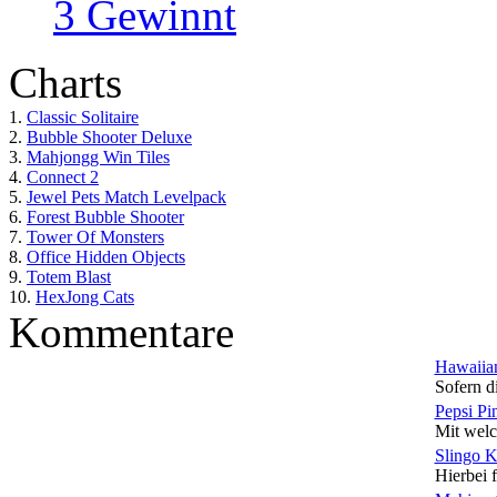
3 Gewinnt
Charts
1.
Classic Solitaire
2.
Bubble Shooter Deluxe
3.
Mahjongg Win Tiles
4.
Connect 2
5.
Jewel Pets Match Levelpack
6.
Forest Bubble Shooter
7.
Tower Of Monsters
8.
Office Hidden Objects
9.
Totem Blast
10.
HexJong Cats
Kommentare
Hawaiian
Sofern di
Pepsi Pi
Mit welc
Slingo 
Hierbei f