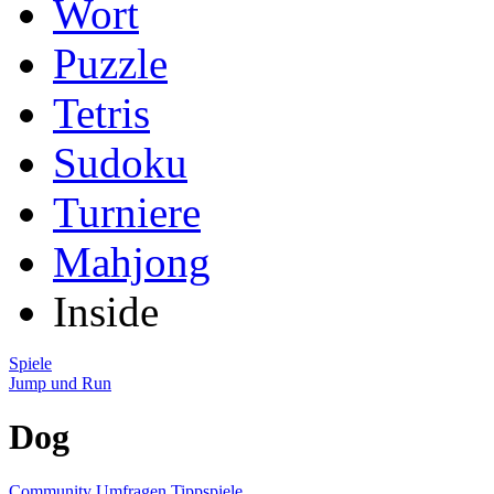
Wort
Puzzle
Tetris
Sudoku
Turniere
Mahjong
Inside
Spiele
Jump und Run
Dog
Community
Umfragen
Tippspiele