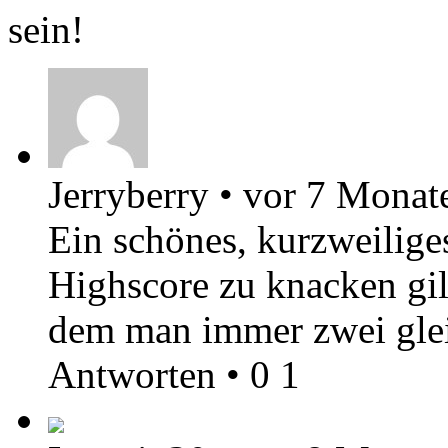
sein!
Jerryberry
•
vor 7 Monat
Ein schönes, kurzweilige
Highscore zu knacken gilt
dem man immer zwei glei
Antworten
•
0
1