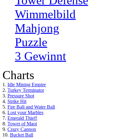
Tower Defense
Wimmelbild
Mahjong
Puzzle
3 Gewinnt
Charts
1.
Idle Mining Empire
2.
Turkey Terminator
3.
Pressure Shot
4.
Strike Hit
5.
Fire Ball and Water Ball
6.
Lost your Marbles
7.
Emerald Thief!
8.
Tower of Maoi
9.
Crazy Cannon
10.
Bucket Ball