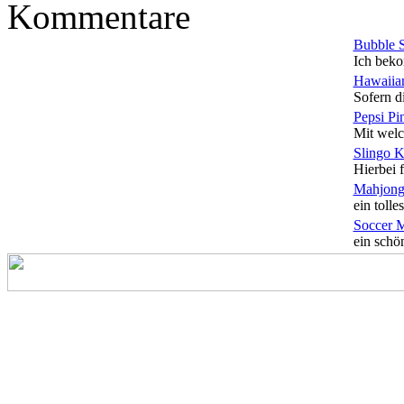
Kommentare
Bubble 
Ich beko
Hawaiian
Sofern di
Pepsi Pi
Mit welc
Slingo 
Hierbei f
Mahjong
ein tolles
Soccer 
ein schön