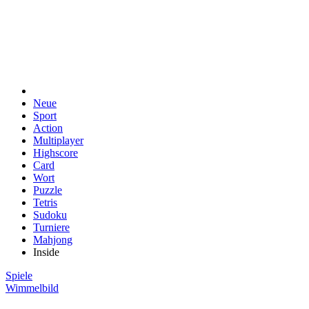
Neue
Sport
Action
Multiplayer
Highscore
Card
Wort
Puzzle
Tetris
Sudoku
Turniere
Mahjong
Inside
Spiele
Wimmelbild