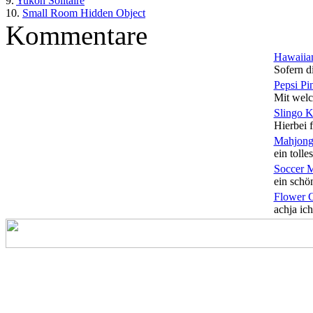
9.
Yukon Solitaire
10.
Small Room Hidden Object
Kommentare
Hawaiian
Sofern di
Pepsi Pi
Mit welc
Slingo 
Hierbei f
Mahjong
ein tolles
Soccer 
ein schön
Flower 
achja ich