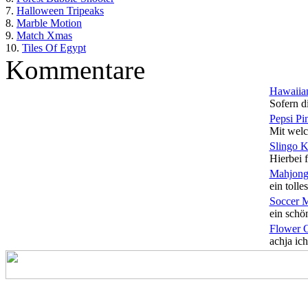
7.
Halloween Tripeaks
8.
Marble Motion
9.
Match Xmas
10.
Tiles Of Egypt
Kommentare
Hawaiian
Sofern di
Pepsi Pi
Mit welc
Slingo 
Hierbei f
Mahjong
ein tolles
Soccer 
ein schön
Flower 
achja ich