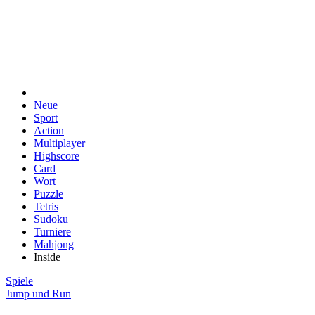
Neue
Sport
Action
Multiplayer
Highscore
Card
Wort
Puzzle
Tetris
Sudoku
Turniere
Mahjong
Inside
Spiele
Jump und Run