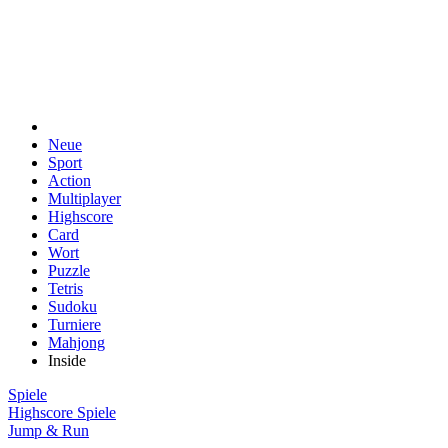
Neue
Sport
Action
Multiplayer
Highscore
Card
Wort
Puzzle
Tetris
Sudoku
Turniere
Mahjong
Inside
Spiele
Highscore Spiele
Jump & Run