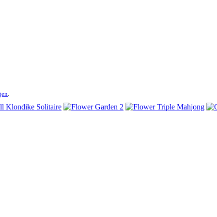
gen
.