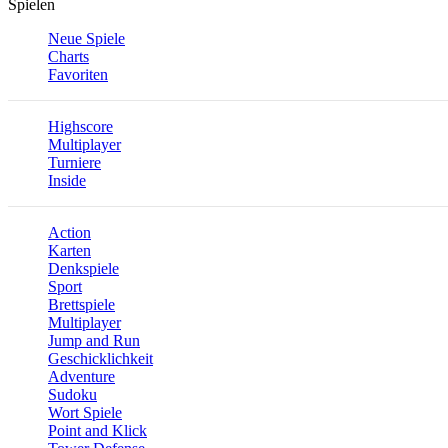
Spielen
Neue Spiele
Charts
Favoriten
Highscore
Multiplayer
Turniere
Inside
Action
Karten
Denkspiele
Sport
Brettspiele
Multiplayer
Jump and Run
Geschicklichkeit
Adventure
Sudoku
Wort Spiele
Point and Klick