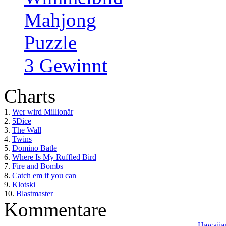
Mahjong
Puzzle
3 Gewinnt
Charts
1.
Wer wird Millionär
2.
5Dice
3.
The Wall
4.
Twins
5.
Domino Batle
6.
Where Is My Ruffled Bird
7.
Fire and Bombs
8.
Catch em if you can
9.
Klotski
10.
Blastmaster
Kommentare
Hawaiian