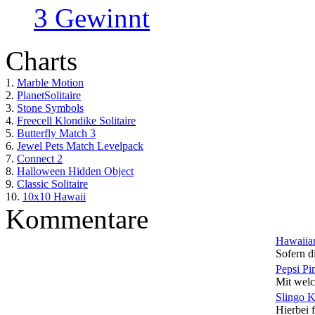
3 Gewinnt
Charts
1.
Marble Motion
2.
PlanetSolitaire
3.
Stone Symbols
4.
Freecell Klondike Solitaire
5.
Butterfly Match 3
6.
Jewel Pets Match Levelpack
7.
Connect 2
8.
Halloween Hidden Object
9.
Classic Solitaire
10.
10x10 Hawaii
Kommentare
Hawaiian
Sofern di
Pepsi Pi
Mit welc
Slingo 
Hierbei f