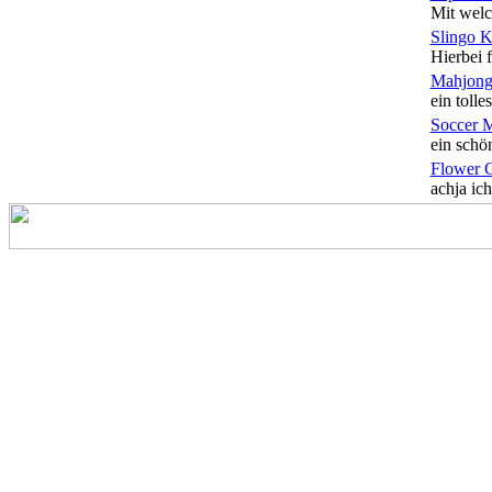
Mit welc
Slingo 
Hierbei f
Mahjong
ein tolles
Soccer 
ein schön
Flower 
achja ich