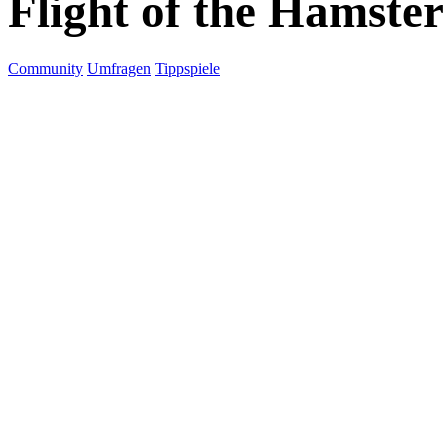
Flight of the Hamster
Community
Umfragen
Tippspiele