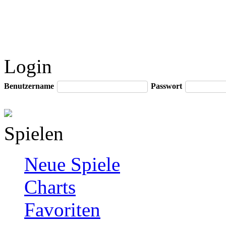
Login
Benutzername
Passwort
Spielen
Neue Spiele
Charts
Favoriten